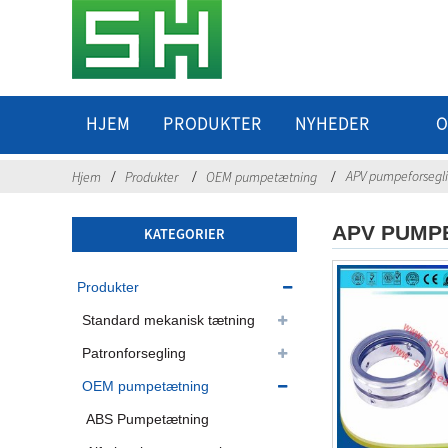
HJEM
PRODUKTER
NYHEDER
O
APV pumpeforsegl
Hjem
Produkter
OEM pumpetætning
APV PUMP
KATEGORIER
Produkter
Standard mekanisk tætning
Patronforsegling
OEM pumpetætning
ABS Pumpetætning