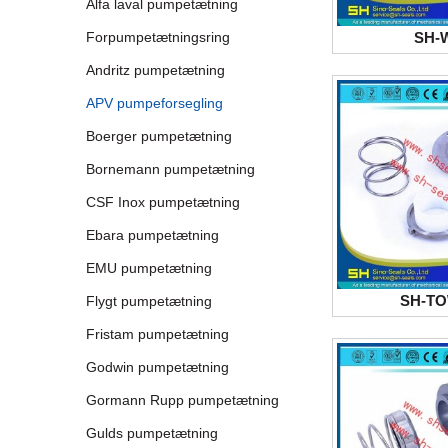
Alfa laval pumpetætning
SH-
Forpumpetætningsring
Andritz pumpetætning
APV pumpeforsegling
Boerger pumpetætning
Bornemann pumpetætning
CSF Inox pumpetætning
Ebara pumpetætning
EMU pumpetætning
SH-TO
Flygt pumpetætning
Fristam pumpetætning
Godwin pumpetætning
Gormann Rupp pumpetætning
Gulds pumpetætning