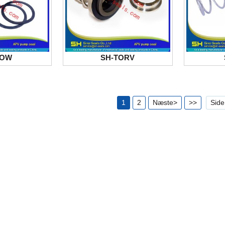
TOW
SH-TORV
1
2
Næste>
>>
Side