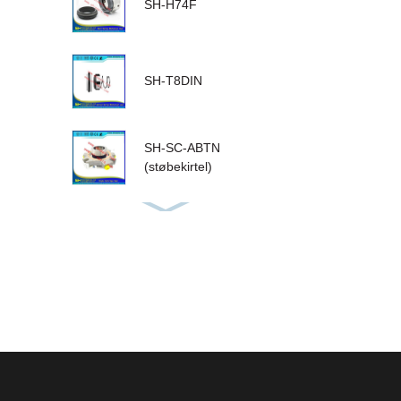
SH-H74F
SH-T8DIN
SH-SC-ABTN
(støbekirtel)
Bush 1
SH-FPR-758D
SH-HOW3-255