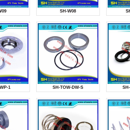
W09
SH-W08
S
WP-1
SH-TOW-DW-S
SH