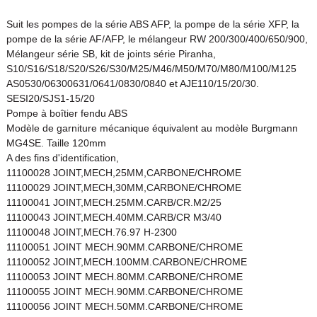
Suit les pompes de la série ABS AFP, la pompe de la série XFP, la
pompe de la série AF/AFP, le mélangeur RW 200/300/400/650/900,
Mélangeur série SB, kit de joints série Piranha,
S10/S16/S18/S20/S26/S30/M25/M46/M50/M70/M80/M100/M125
AS0530/06300631/0641/0830/0840 et AJE110/15/20/30.
SESI20/SJS1-15/20
Pompe à boîtier fendu ABS
Modèle de garniture mécanique équivalent au modèle Burgmann
MG4SE. Taille 120mm
A des fins d'identification,
11100028 JOINT,MECH,25MM,CARBONE/CHROME
11100029 JOINT,MECH,30MM,CARBONE/CHROME
11100041 JOINT,MECH.25MM.CARB/CR.M2/25
11100043 JOINT,MECH.40MM.CARB/CR M3/40
11100048 JOINT,MECH.76.97 H-2300
11100051 JOINT MECH.90MM.CARBONE/CHROME
11100052 JOINT,MECH.100MM.CARBONE/CHROME
11100053 JOINT MECH.80MM.CARBONE/CHROME
11100055 JOINT MECH.90MM.CARBONE/CHROME
11100056 JOINT MECH.50MM.CARBONE/CHROME