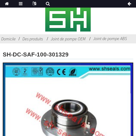
Joint de pompe ABS
Domicile
Des produits
Joint de pompe OEM
SH-DC-SAF-100-301329