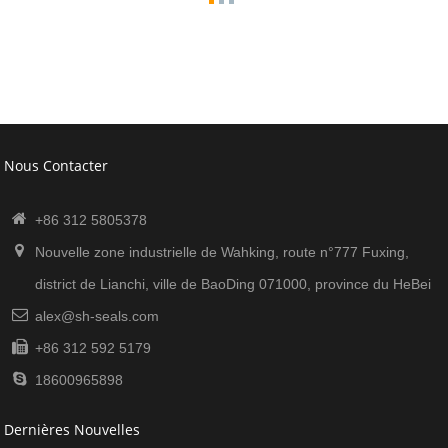
Nous Contacter
+86 312 5805378
Nouvelle zone industrielle de Wahking, route n°777 Fuxing,
district de Lianchi, ville de BaoDing 071000, province du HeBei
alex@sh-seals.com
+86 312 592 5179
18600965898
Dernières Nouvelles