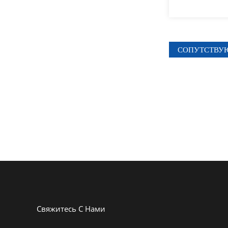
Ш-ФКЛ-25С
СОПУТСТВУ
SH-FR-606
Свяжитесь С Нами