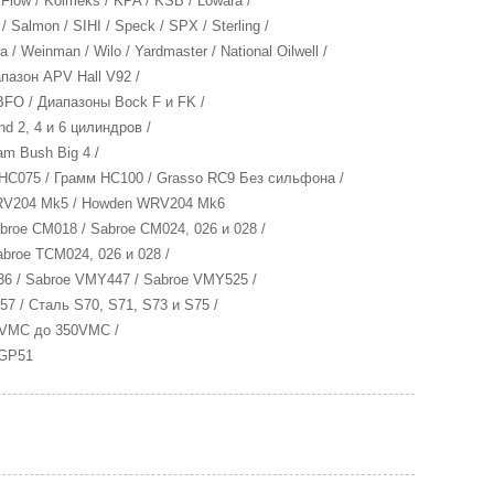
 Flow / Kolmeks / KPA / KSB / Lowara /
 Salmon / SIHI / Speck / SPX / Sterling /
 / Weinman / Wilo / Yardmaster / National Oilwell /
иапазон APV Hall V92 /
 BFO / Диапазоны Bock F и FK /
and 2, 4 и 6 цилиндров /
am Bush Big 4 /
 HC075 / Грамм HC100 / Grasso RC9 Без сильфона /
WRV204 Mk5 / Howden WRV204 Mk6
oe CM018 / Sabroe CM024, 026 и 028 /
broe TCM024, 026 и 028 /
6 / Sabroe VMY447 / Sabroe VMY525 /
7 / Сталь S70, S71, S73 и S75 /
320VMC до 350VMC /
 GP51