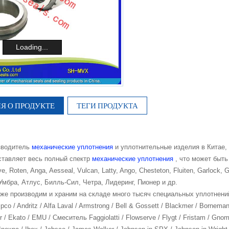
Loading...
 О ПРОДУКТЕ
ТЕГИ ПРОДУКТА
зводитель
механические уплотнения
и уплотнительные изделия в Китае, W
ставляет весь полный спектр
механические уплотнения
, что может быть
e, Roten, Anga, Aesseal, Vulcan, Latty, Ango, Chesteton, Fluiten, Garlock,
Умбра, Атлус, Билль-Сил, Четра, Лидеринг, Пионер и др.
кже производим и храним на складе много тысяч специальных уплотнений
mpco / Andritz / Alfa Laval / Armstrong / Bell & Gossett / Blackmer / Bornem
r / Ekato / EMU / Смеситель Faggiolatti / Flowserve / Flygt / Fristam / Gnom