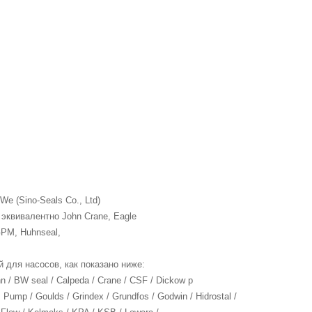
e (Sino-Seals Co., Ltd)
 эквивалентно John Crane, Eagle
 GPM, Huhnseal,
 для насосов, как показано ниже:
ann / BW seal / Calpeda / Crane / CSF / Dickow p
 Pump / Goulds / Grindex / Grundfos / Godwin / Hidrostal /