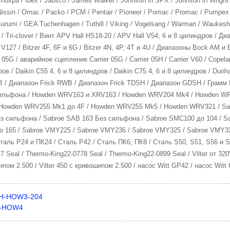
Inoxpa / Ibex / Jabsco / James Walker / Johnson in SPX / Johnson in Wright
Nissin / Omac / Packo / PCM / Pentair / Pioneer / Pomac / Promac / Pumpex /
Tsurumi / GEA Tuchenhagen / Tuthill / Viking / Vogelsang / Warman / Waukesha
ihi / Tri-clover / Винт APV Hall HS18-20 / APV Hall V54, 6 и 8 цилиндров / Д
V127 / Bitzer 4F, 6F и 6G / Bitzer 4N, 4P, 4T и 4U / Диапазоны Bock AM и
er 05G / аварийное сцепление Carrier 05G / Carrier 05H / Carrier V60 / Copel
ов / Daikin C55 4, 6 и 8 цилиндров / Daikin C75 4, 6 и 8 цилиндров / Dunh
B / Диапазон Frick RWB / Диапазон Frick TDSH / Диапазон GDSH / Грамм
сильфона / Howden WRV163 и XRV163 / Howden WRV204 Mk4 / Howden 
Howden WRV255 Mk1 до 4F / Howden WRV255 Mk5 / Howden WRV321 / Sabr
з сильфона / Sabroe SAB 163 Без сильфона / Sabroe SMC100 до 104 / Sa
 165 / Sabroe VMY225 / Sabroe VMY236 / Sabroe VMY325 / Sabroe VMY33
аль P24 и ПК24 / Сталь P42 / Сталь ПК6, ПК8 / Сталь S50, S51, S56 и S5
7 Seal / Thermo-King22-0778 Seal / Thermo-King22-0899 Seal / Vilter от 
шипом 2.500 / Vilter 450 с кривошипом 2.500 / насос Witt GP42 / насос Witt
H-HOW3-204
-HOW4