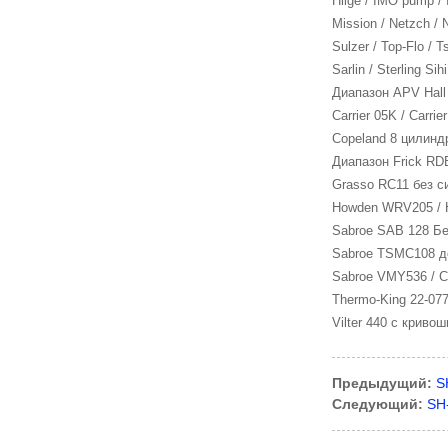
Hilge / IMO pump / 
Mission / Netzch / 
Sulzer / Top-Flo / 
Sarlin / Sterling S
SH-FPR-758D
Диапазон APV Hall 
Carrier 05K / Carri
Copeland 8 цилиндр
Диапазон Frick RD
SH-HOW3-255
Grasso RC11 без 
Howden WRV205 / 
Sabroe SAB 128 Бе
SH-DC-SE2C-APR-
Sabroe TSMC108 до
40-307296
Sabroe VMY536 / Ст
Thermo-King 22-077
Vilter 440 с криво
SH-DC-SAF-100-
301329
Предыдущий:
S
Следующий:
SH
SH-MVX