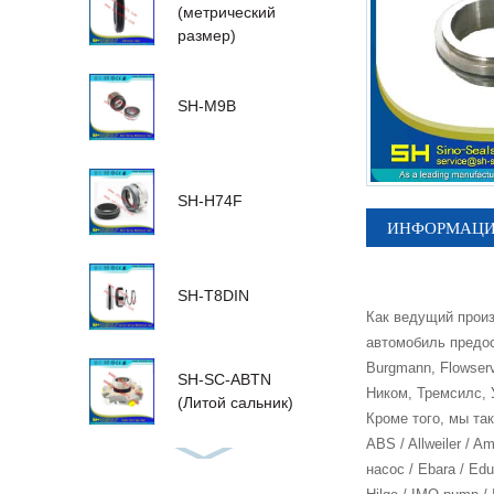
(метрический
размер)
SH-M9B
SH-H74F
ИНФОРМАЦИЯ
SH-T8DIN
Как ведущий прои
автомобиль предо
Burgmann, Flowserv
SH-SC-ABTN
Ником, Тремсилс, 
(Литой сальник)
Кроме того, мы та
ABS / Allweiler / A
насос / Ebara / Edu
Куст 1