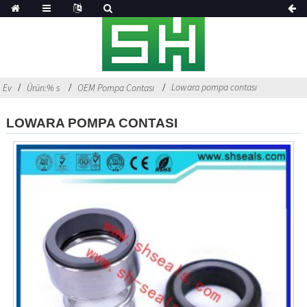
Lowara pompa contası
Ev
Ürün:% s
OEM Pompa Contası
LOWARA POMPA CONTASI