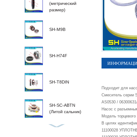
(метрический
размер)
SH-M9B
SH-H74F
ИНФОРМАЦИЯ
SH-T8DIN
Подходит для насо
Смеситель серии SB
AS0530 / 06300631/
SH-SC-ABTN
Насос с разъемны
(Литой сальник)
Модель торцевого
В целях идентифи
11100028 УПЛОТН
Куст 1