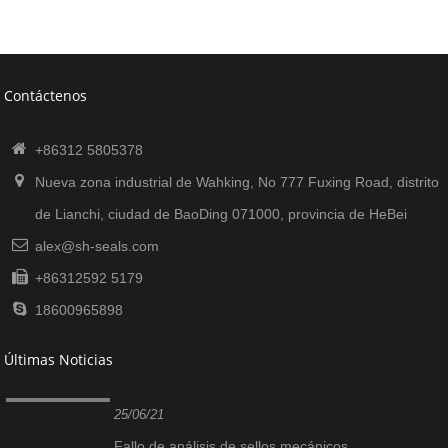
Contáctenos
+86312 5805378
Nueva zona industrial de Wahking, No 777 Fuxing Road, distrito
de Lianchi, ciudad de BaoDing 071000, provincia de HeBei
alex@sh-seals.com
+86312592 5179
18600965898
Últimas Noticias
25/06/21
Fallo de análisis de sellos mecánicos