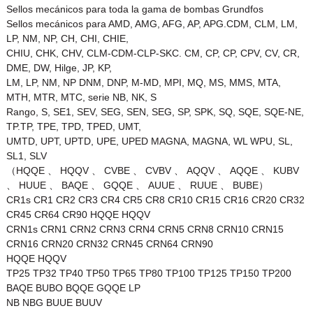
Sellos mecánicos para toda la gama de bombas Grundfos
Sellos mecánicos para AMD, AMG, AFG, AP, APG.CDM, CLM, LM,
LP, NM, NP, CH, CHI, CHIE,
CHIU, CHK, CHV, CLM-CDM-CLP-SKC. CM, CP, CP, CPV, CV, CR,
DME, DW, Hilge, JP, KP,
LM, LP, NM, NP DNM, DNP, M-MD, MPI, MQ, MS, MMS, MTA,
MTH, MTR, MTC, serie NB, NK, S
Rango, S, SE1, SEV, SEG, SEN, SEG, SP, SPK, SQ, SQE, SQE-NE,
TP.TP, TPE, TPD, TPED, UMT,
UMTD, UPT, UPTD, UPE, UPED MAGNA, MAGNA, WL WPU, SL,
SL1, SLV
（HQQE 、 HQQV 、 CVBE 、 CVBV 、 AQQV 、 AQQE 、 KUBV
、 HUUE 、 BAQE 、 GQQE 、 AUUE 、 RUUE 、 BUBE）
CR1s CR1 CR2 CR3 CR4 CR5 CR8 CR10 CR15 CR16 CR20 CR32
CR45 CR64 CR90 HQQE HQQV
CRN1s CRN1 CRN2 CRN3 CRN4 CRN5 CRN8 CRN10 CRN15
CRN16 CRN20 CRN32 CRN45 CRN64 CRN90
HQQE HQQV
TP25 TP32 TP40 TP50 TP65 TP80 TP100 TP125 TP150 TP200
BAQE BUBO BQQE GQQE LP
NB NBG BUUE BUUV