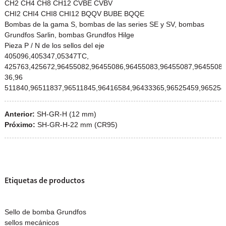
CH2 CH4 CH8 CH12 CVBE CVBV
CHI2 CHI4 CHI8 CHI12 BQQV BUBE BQQE
Bombas de la gama S, bombas de las series SE y SV, bombas
Grundfos Sarlin, bombas Grundfos Hilge
Pieza P / N de los sellos del eje
405096,405347,05347TC,
425763,425672,96455082,96455086,96455083,96455087,96455085
36,96
511840,96511837,96511845,96416584,96433365,96525459,965254
Anterior:
SH-GR-H (12 mm)
Próximo:
SH-GR-H-22 mm (CR95)
Etiquetas de productos
Sello de bomba Grundfos
sellos mecánicos